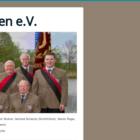
en e.V.
t Wuhrer, Gerhard Schätzle (Schriftführer), Martin Reger,
erer)
ckle