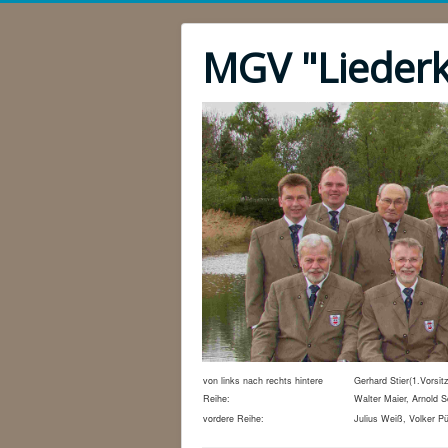
MGV "Liederk
von links nach rechts hintere
Gerhard Stier(1.Vorsi
Reihe:
Walter Maier, Arnold 
vordere Reihe:
Julius Weiß, Volker Pü