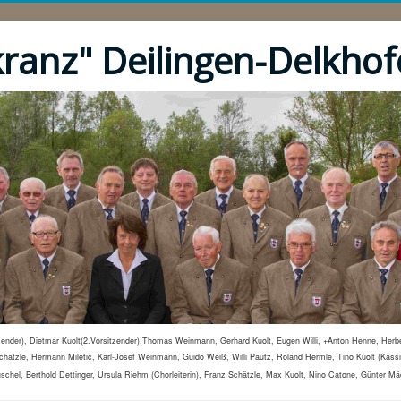
ranz" Deilingen-Delkhof
tzender), Dietmar Kuolt(2.Vorsitzender),Thomas Weinmann, Gerhard Kuolt, Eugen Willi, +Anton Henne, Herber
Schätzle, Hermann Miletic, Karl-Josef Weinmann, Guido Weiß, Willi Pautz, Roland Hermle, Tino Kuolt (Kassi
schel, Berthold Dettinger, Ursula Riehm (Chorleiterin), Franz Schätzle, Max Kuolt, Nino Catone, Günter Mä